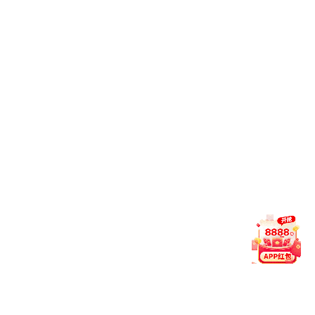
他的三分威胁不仅体现在个人方面，更是改变了整支
球队的攻击方式。当克莱站在外线准备接球时，对方
往往需要投入更多的人力去盯防，这就给内线创造出
了更多机会。同时，也让其他队友获得更多干扰较小
的位置进行进攻，从而形成多点开花之势。
另外，随着赛季深入，克莱逐渐找回状态，其三分命
中率也稳步回升。这预示着他将在未来继续成为勇士
队重要的一环，为球队争取更高荣誉奠定基础。他的
一举一动都可能影响整个赛季走向，因此，需要持续
关注他的发挥。
4、正负值显著提升
正负值是衡量一名球员在场上综合表现的重要指标，
而克莱·汤普森在本场比赛中的正负值显著提升，这进