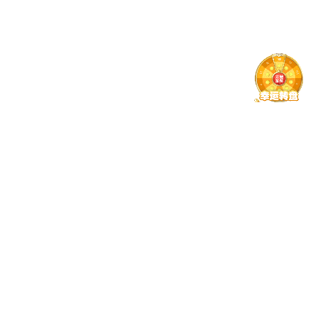
静判断局势，将球送到最需要的人手中，从而增加球
队胜利的可能性。
此外，与其他明星球员相比，克莱没有过于追求个人
数据，而是更加关注团队配合。这种无私奉献精神，
让他在球队中的价值不断提升，也使他成为年轻球员
学习的榜样。通过有效地组织进攻，他帮助球队建立
起良好的节奏，让每一个人都参与到比赛中。
3、三分球威胁及命中率
作为联盟知名射手之一，克莱·汤普森在三分线外毫不
留情。在本场比赛中，他展现出了极高的三分命中
率，这对于对方防线造成了巨大的压力。面对紧逼防
守，他仍能保持冷静，通过迅速释放投篮，提高命中
几率，让对方不得不重新审视其防守策略。