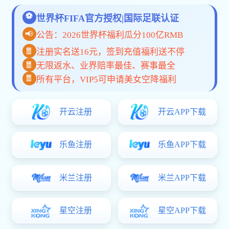
首页
/
体育新闻
/ 正文