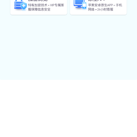
值，使得整支球队无论是在竞技水平还是经济实力上
都处于领先地位。
2、多特蒙德追赶脚步稳健
多特蒙德作为德国足球传统强队，一直以来都有着较
高的人气和市场关注度。他们在青年球员培养方面表
现突出，经常能从青训营中挖掘出潜力股，为一线队
输送新鲜血液。这些年轻球员往往能够迅速崭露头
角，并吸引众多豪门俱乐部的目光。
此外，多特蒙德近年来在转会市场上的操作也颇具智
慧。他们善于捕捉有潜力但尚未成名的小将，通过适
当投资进行合理引援，从而提升自身竞争力。这种策
略不仅帮助他们保持了稳定成绩，也让俱乐部身价稳