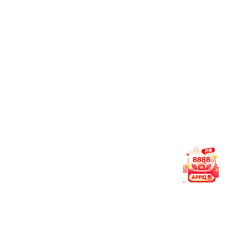
RB莱比锡则是在近几年崛起的新秀，他们凭借着雄厚
资金投入迅速崭露头角。依托红牛集团庞大的财力支
持，他们不仅能够吸引顶级教练，还能不断引进优秀
外援。而且，莱比锡注重年轻化战略，让年轻人得到
充分锻炼，为未来的发展奠定良好基础。
虽然这两支球队目前与拜仁仍存在一定差距，但随着
时间推移，如果能够保持目前的发展态势，它们很有
可能会成为挑战者。因此，在接下来的赛季里，这两
支球队需要抓住机会，不断增强自己的综合实力，以
争取更好的成绩和更高的身价。
4、未来发展趋势分析
展望未来，可以预见的是，德甲联赛将继续吸引全球
范围内优秀人才。在这样的环境下，各家俱乐部都必