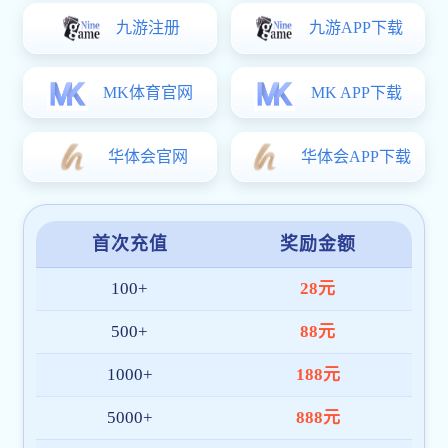
2026-03-29 20:08
57 次阅读
德甲球队身价排行榜揭晓拜仁遥遥领先多
特药厂莱比锡紧随其后
近日，德甲球队身价排行榜正式揭晓，拜仁慕尼黑以
绝对优势继续领跑，其球队的身价遥遥领先其他竞争
对手。多特蒙德、勒沃库森和RB莱比锡紧随其后，这
几支球队在转会市场上也展现出了不俗的实力和潜
力。本文将从四个方面详细分析这一排行榜的形成原
因、各球队的特点及未来发展趋势，从而全面解读德
甲联赛中这些球队的现状与前景。