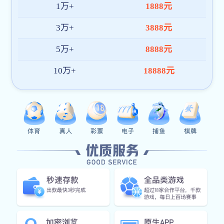
通过这几个方面，我们将更全面地了解这一转会动态
及其背后的意义。
1、曼联标价的背景
曼联对乌加特开出的3000万欧元价格并非偶然，这一
标价反映了俱乐部对其潜力和价值的认可。在过去几
个赛季中，乌加特表现出色，其在场上的多面性和稳
定性为他赢得了众多赞誉。曼联希望通过高昂的价格
来体现他们对他能力的重视，同时也希望能够吸引其
他俱乐部参与竞争。
此外，随着新赛季即将开始，曼联必须迅速作出决
策，以确保阵容的合理调整。球队管理层意识到，若
能在转会窗口中尽快完成交易，将有助于提升球队整
体实力。因此，他们决定以3000万欧元作为谈判起