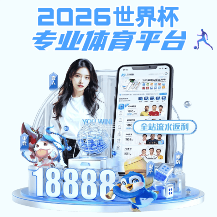
立即注册
IM电竞
官网 · 权威体
育数据平台
IM电竞 OFFICIAL WEBSITE
自2022年创立以来，
IM电竞
致力于为用户提供包括
NBA、英超、欧洲杯、LPL在内的热门赛事直播与数据
服务，广受用户信赖。
立即下载IM电竞APP