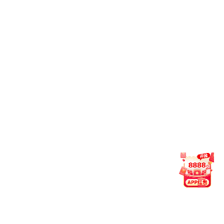
种方案不仅可以减轻经济压力，还能让他们获得一名
实力派选手。
与此同时，加拉塔萨雷也有着丰富的人才培养经验，
他们擅长让年轻球员迅速适应并发挥出最佳状态。如
果能够顺利签下乌加特，相信他将在土超展现出更加
耀眼的一面，为自己赢得更多关注，同时也增加了回
归顶级舞台的机会。
值得注意的是，此次租借协议如果成行，也可能包括
一些附带条款，如优先购买权等，这样既保障了双方
利益，也给了双方更多灵活操作空间，使得交易变得
更加具有可行性和吸引力。
4、此次交易可能带来的影响
若此次转会最终达成，无论是对于曼联还是对于乌加