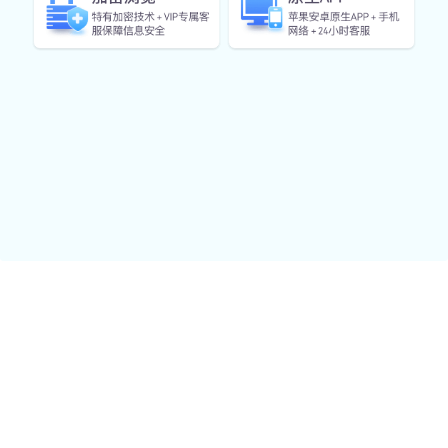
敢于承担更多责任，为团队争光。
此外，教练组对于他的重视和支持同样是其自信的重
要来源。在训练中，教练会针对他的优缺点给予指
导，并为他制定合适的发展计划。这种关怀和指导帮
助文班亚马树立起更强大的内心，使得他在新赛季中
能以最佳状态迎接挑战。
2、科内特加盟的重要性
科内特是一名出色的防守球员，其加盟无疑为球队注
入了一剂强心针。他擅长护框，不仅能够有效阻挡对
手进攻，还能通过抢篮板来减轻后场压力。这样的能
力使得科内特成为联盟顶级护框者之一，对提升球队
整体防守水平至关重要。