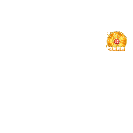
此外，科内特与文班亚马之间存在一定程度上的互补
关系。两人都拥有较高的身高和臂展，这使得他们在
保护篮筐时能够形成有效协作。当一名球员进行封盖
或干扰时，另一名球员可以迅速补位，从而构建起一
道牢不可破的防线。这种默契配合将是对手难以突破
的一道屏障。
再者，科内特丰富的大赛经验也将帮助年轻球员们成
长。在赛场上，他能够传授许多实用技巧和处理突发
情况的方法，使队伍中的年轻球员们受益匪浅。这不
仅增强了整个团队的凝聚力，更能加速队伍向着冠军
目标迈进。
3、共同提升防守水平
文班亚马与科内特两位优秀球员相结合，将极大地提