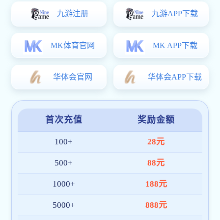
2026-04-30 21:25
54 次阅读
文班亚马信心满满科内特加盟助力球队成
联盟顶级护框防线
随着新赛季的临近，球队的备战进入了关键阶段。在
此过程中，新星文班亚马展现出了极强的自信心，而
科内特的加盟则为球队提供了坚实的护框防线。这一
组合不仅提升了球队在防守端的表现，也使得球队整
体实力有了显著增强。本文将从四个方面深入探讨文
班亚马的信心来源、科内特加盟的重要性、两人如何
共同提升球队防守水平，以及未来发展前景等方面进