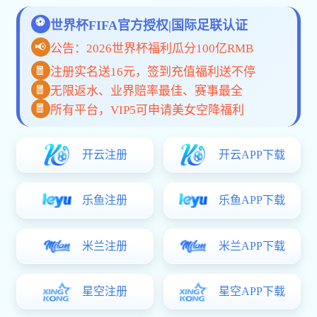
首页
/
体育新闻
/ 正文