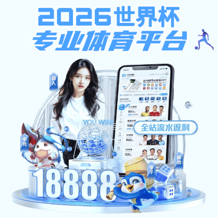
立即注册
IM电竞
官网 · 权威体
育数据平台
IM电竞 OFFICIAL WEBSITE
自2022年创立以来，
IM电竞
致力于为用户提供包括
NBA、英超、欧洲杯、LPL在内的热门赛事直播与数据
服务，广受用户信赖。
立即下载IM电竞APP