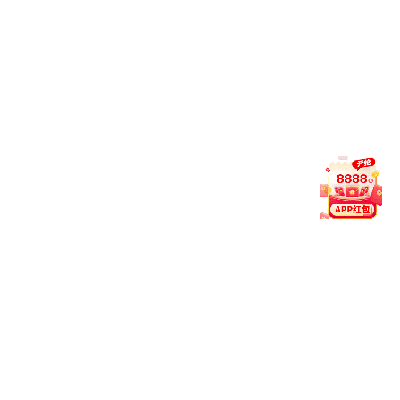
攻，那么就需要加强边路进攻配合，使得他的传球威
胁能够得到最大化利用。此外，他也非常擅长于定位
球进攻，这将为无锡吴钩提供更多得分机会。
总之，通过合理调整战术体系，可以使得塔里克·伊西
奇与其他队员之间形成良好的配合，从而提高整体作
战效率，实现团队协作与个人技能互补的新局面。
4、球迷与俱乐部形象
T塔里克·伊西奇加盟后的消息引起了广大球迷们热烈
关注，这不仅是因为他的个人实力，更因为这一签约
显示了俱乐部对于重建与竞争力提升决心。在社交媒
体上，不少球迷表达了对此次引援表示支持和期待，
希望看到他为球队带来新的活力。