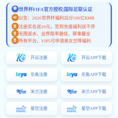
首页
/
体育新闻
/ 正文