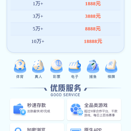
影响。通过这些分析，我们可以更全面地理解这笔交
易的重要性及其可能带来的积极变化。
1、伊西奇的个人背景
塔里克·伊西奇是一名来自波黑的后卫，出生于1995
年。他自小便展现出极高的足球天赋，并在青少年时
期加入了当地俱乐部进行训练。在他的职业生涯初
期，他曾效力于多个欧洲联赛中的俱乐部，积累了丰
富的比赛经验。
在其职业生涯中，伊西奇以出色的防守能力和敏锐的
位置感而闻名。他不仅能够有效地进行一对一防守，
还具备较强的进攻意识，常常参与到球队的进攻组织
中。这种全能型后卫特质，使他在各大赛事中表现突
出，为他赢得了一定程度上的认可。