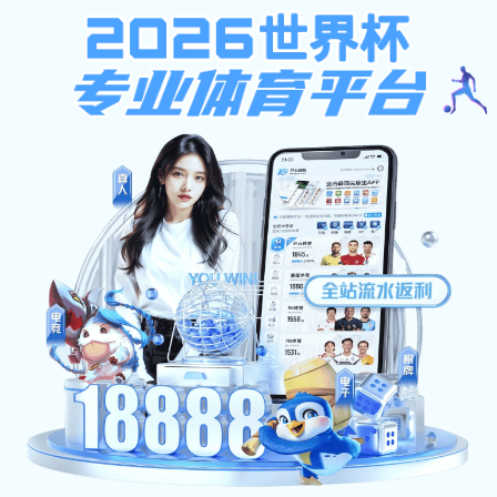
立即注册
IM电竞
官网 · 权威体
育数据平台
IM电竞 OFFICIAL WEBSITE
自2022年创立以来，
IM电竞
致力于为用户提供包括
NBA、英超、欧洲杯、LPL在内的热门赛事直播与数据
服务，广受用户信赖。
立即下载IM电竞APP