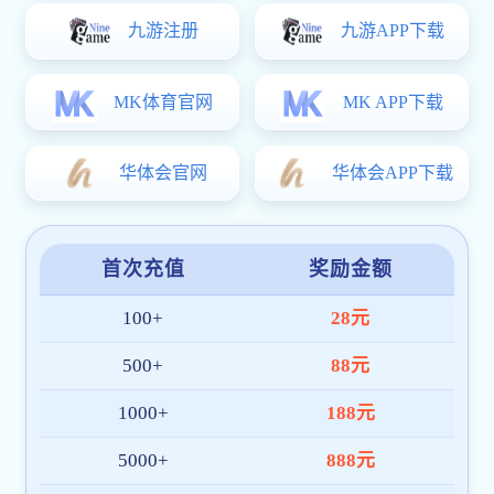
2026-04-16 04:21
64 次阅读
NBA赛事分析公牛挑战湖人难以取胜火箭
轻取灰熊森林狼力争复仇勇士
本文将对即将进行的NBA赛事进行深入分析，聚焦于
公牛挑战湖人、火箭轻取灰熊以及森林狼力争复仇勇
士这三场比赛。首先，公牛在面对实力强大的湖人
时，胜算较小，其年轻阵容和缺乏经验可能会成为制
约因素；其次，火箭由于近期状态回暖，有望在主场
轻松战胜灰熊；最后，森林狼将在客场挑战勇士，他
们渴望为之前的失利复仇。因此，本篇文章将从球队