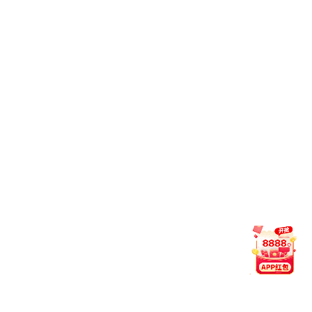
人来带动全队。但若想要逆转局势，将必须提高投篮
命中率，并且保证防守端尽量限制住湖人的明星球
员，比如勒布朗·詹姆斯及安东尼·戴维斯等。如果拉文
无法发挥出色，那么公牛将陷入困境。
火箭方面，则需要注意艾尔佩伦·申京和杰伦·格林等年
轻球员的成长。这些年轻人在攻防两端都展现出了潜
力，如果能够保持稳定性，再加上老将戈登提供必要
支持，那么火箭有望顺利拿下这场比赛。同时，要注
意控制失误，以避免给灰熊反击机会。
最后，对于森林狼来说，他们必须寄希望于爱德华兹
和唐斯等明星球员。如果这些核心能够打出自己的水
平并迅速找到节奏，那么复仇成功并非没有可能。然
而，对抗勇士这样的顶级球队，需要每个人都保持高