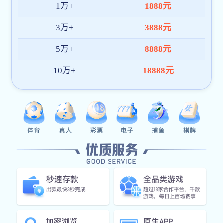
状态、历史交锋、关键球员表现以及战术分析四个方
面对此次赛事进行全面解读，以帮助球迷更好地理解
这几场比赛的动态。
1、球队状态分析
公牛近期的表现起伏不定，虽然球队中有一些潜力
股，但整体实力尚未达到争冠级别。在与湖人的对决
中，他们面临着巨大的压力。特别是在防守端，公牛
需要加强对湖人核心球员的盯防，否则很容易被对方
打爆。而湖人凭借丰富的季后赛经验和整体实力，无
疑是本场比赛的热门。
火箭队最近状态回暖，尤其是在进攻端展现出了极强
的活力。年轻球员们逐渐适应了主教练的战术体系，
而老将们则在关键时刻发挥稳定，这让整个球队充满