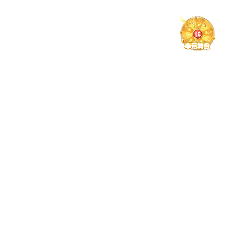
球风格。通过快速移动与合理传球，他们不仅提高了
进攻效率，还让对手难以调整防守节奏，从而制造出
更多空位投篮机会。
这些战术上的灵活应变，让全队在面临压力时依然能
找到解决问题的方法。正是这种适时调整，使得球队
能够在落后情况下成功实现逆转，为最终胜利铺平道
路。
3、拉拉维亚与艾顿表现出色
拉拉维亚和艾顿在这场比赛中的精彩表现无疑是胜利
的重要推动力。特别是在下半场，两人联手贡献了一
系列精彩进球，不仅提升了全队士气，也让观众感受
到了他们强大的求胜欲望。艾顿凭借其强壮身体和优
秀技术，不断制造内线威胁，而拉拉维亚则利用速度