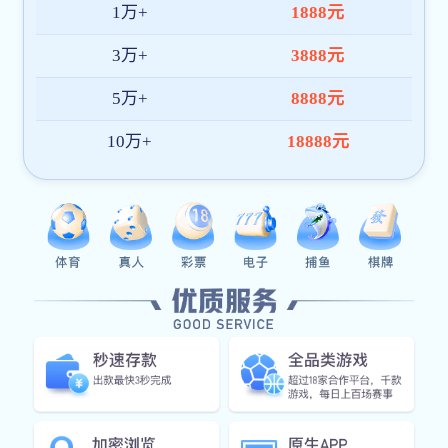
赛中的关键时刻及其对未来比赛的重要意义。
1、东契奇的领导力
作为球队的核心球员，东契奇不仅在进攻端有着卓越
的表现，他还承担起了团队领袖的角色。在赛季末
期，每一场比赛都显得尤为重要，东契奇意识到稳定
性是取得佳绩的关键。他在赛后的采访中提到，球队
必须保持冷静，无论是在比分落后还是领先时，都要
坚持自己的打法。
此外，东契奇还强调了团队合作的重要性。他认为，
尽管个人能力突出，但篮球是一项团队运动，需要通
过默契配合才能取得胜利。在他的带动下，全队更加
注重防守和传导球，这也为后续逆转奠定了基础。
最后，在比赛关键时刻，东契奇展现出了超强的大心