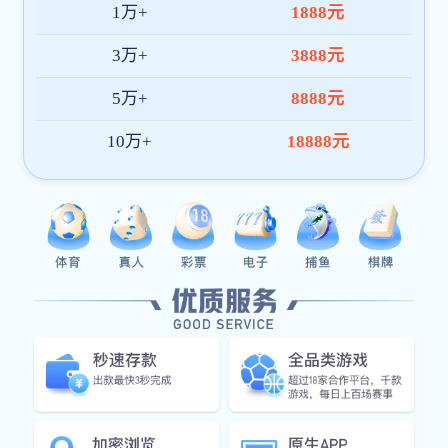
克的要价、巴萨面临的困境、潜在转机机会以及未来
展望，力求全面呈现这一话题的重要性与复杂性。
1、曼城对阿克要价原因
曼城近年来在英超联赛中表现出色，球队核心阵容稳
定且实力强大。阿克作为球队的重要成员之一，他在
防守端的表现得到了教练和管理层的一致认可。因
此，曼城提出超过2500万欧元的要价并非无缘无故，
而是基于他自身能力和市场价值的评估。
此外，从战术角度来看，阿克不仅具备较强的防守能
力，还能适应多种战术体系。他灵活多变的位置适应
性，使得他成为众多顶级俱乐部争抢的对象。在这样
的背景下，曼城自然希望通过高额报价来维护自身利
益，同时也传递出他们不愿轻易放人的信号。