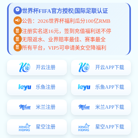
首页
/
体育新闻
/ 正文