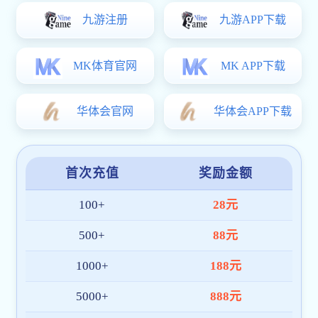
2026-03-14 19:02
67 次阅读
曼城对阿克要价超2500万欧巴萨只能静待
转机机会
在现代足球转会市场中，球员的身价往往成为俱乐部
之间谈判的重要筹码。近日，曼城对阿克的要价超过
2500万欧元，这一消息引起了广泛关注。阿克作为一
名实力不俗的后卫，其转会动态不仅影响着曼城的阵
容构建，也关乎巴萨未来的引援计划。由于财务状况
和市场竞争等因素，巴萨在面对这一高额报价时只能
耐心等待转机。本文将从四个方面详细分析曼城对阿