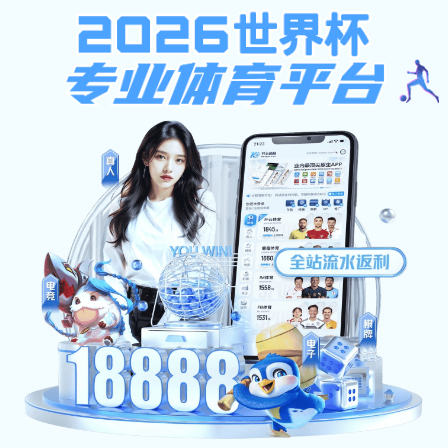
立即注册
IM电竞
官网 · 权威体
育数据平台
IM电竞 OFFICIAL WEBSITE
自2022年创立以来，
IM电竞
致力于为用户提供包括
NBA、英超、欧洲杯、LPL在内的热门赛事直播与数据
服务，广受用户信赖。
立即下载IM电竞APP